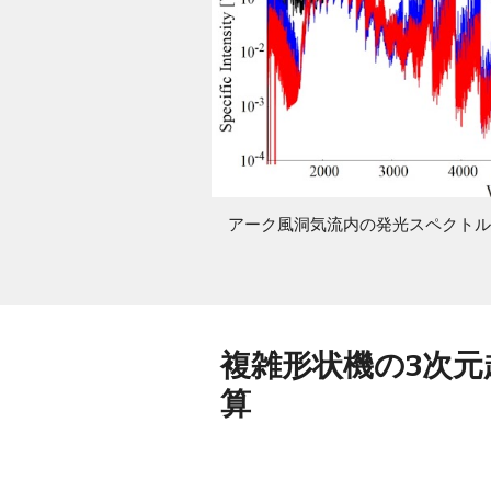
アーク風洞気流内の発光スペクトル 
複雑形状機の3次元
算