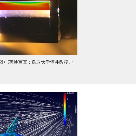
図)
(実験写真：鳥取大学酒井教授ご