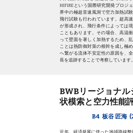
HIFiREという国際研究開発プロ
界中の極超音速風洞で空力加熱試
飛行試験も行われています。超高
が形成され、飛行条件によっては境
こともあります。その場合、高温衝
って壁面を著しく加熱するため、
ことは熱防御対策の根幹を成し極
へ繋がる流体不安定性の原因を、
長を追跡することで考察しています
BWBリージョナ
状模索と空力性能
B4 板谷 匠海 
近年、経済発展に伴った地域路線整備