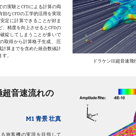
の実験とCFDによる計算の両
効なCFDの工学的活用を実現
、安定に計算できることが好ま
、精度を向上させるとCFDの
が破綻してしまうことが多いで
の取得から計算格子生成、 圧
成計算までを含めた統合数値計
ます。
ドラケンIII超音速
極超音速流れの
M1 青景 壮真
する旅客機の実現を目指して