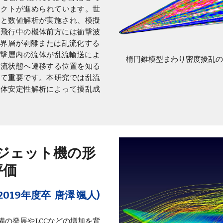
ジェクトが進められています。世
験と数値解析が実施され、模擬
速飛行中の機体前方には衝撃波
界層が剥離または乱流化する
撃層内の流体が乱流輸送によ
楕円錐模型まわり密度擾乱
乱流状態へ遷移する位置を知る
めて重要です。本研究では乱流
全体安定性解析によって擾乱成
。
ルジェット機の形
評価
(2019年度卒 唐澤 颯人)
の発展やLCCなどの増加を背