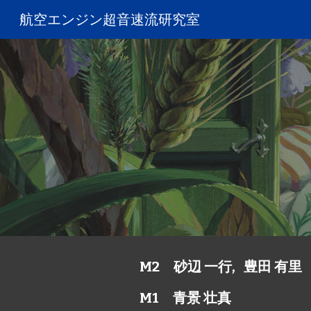
航空エンジン超音速流研究室
Sk
M2 砂辺 一行, 豊田 有里
M1 青景 壮真