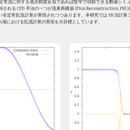
定常流に対する低次精度近似であれば堅牢で信頼できる数値シミ
 CFD 手法の一つが流束再構築 (Flux Reconstruction, 
非定常乱流計算が実現されつつあります。本研究では FR 法計
れ場における乱流計算の実現を大目標としています。