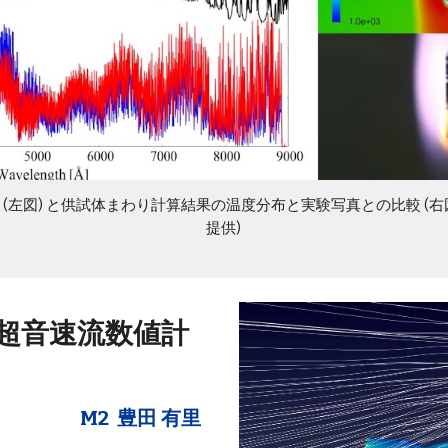
(左図) と供試体まわり計算結果の温度分布と実験写真と
の
比較 (右
提供)
超音速流数値計
M2 豊田 有里