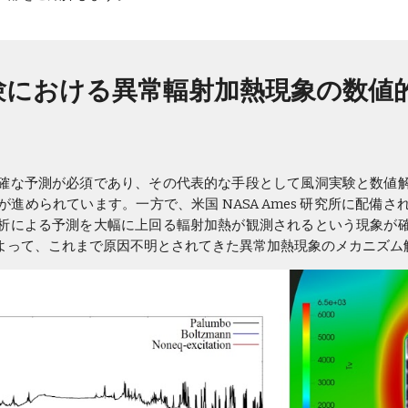
験における異常輻射加熱現象の数値
確な予測が必須であり、その代表的な手段として風洞実験と数値
進められています。一方で、米国 NASA Ames 研究所に配備
析による予測を大幅に上回る輻射加熱が観測されるという現象が
よって、これまで原因不明とされてきた異常加熱現象のメカニズム