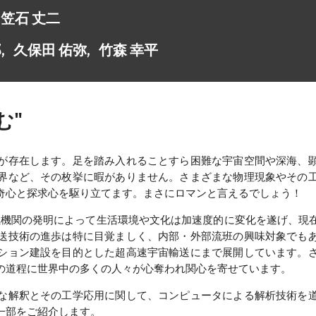
 笠石 丈二
, 久保田 佑弥, 竹森 幸平
む"
が存在します。足を踏み入れることすら困難な宇宙空間や深海、
界など、その枚挙に暇がありません。さまざまな物理現象やその
奇心と探求心を駆り立てます。まさにロマンと言えるでしょう！
蒸気機関の発明によって生活環境や文化は加速度的に変化を遂げ、
送技術の進歩は特に目覚ましく、内部・外部流班の興味対象でも
ション建設を目的とした超高速宇宙輸送にまで展開しています。
の道程に世界中の多くの人々が心奪われ関心を寄せています。
な解釈とその工学応用に関して、コンピュータによる解析技術を
一部をご紹介します。