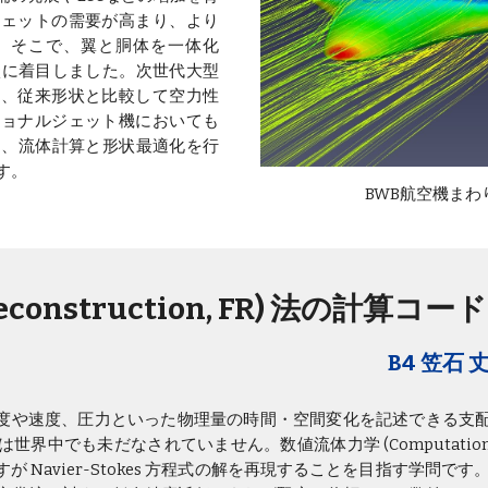
ジェットの需要が高まり、より
。そこで、翼と胴体を一体化
) した形状に着目しました。次世代大型
り、従来形状と比較して空力性
ジョナルジェット機においても
め、流体計算と形状最適化を行
す。
BWB航空機ま
econstruction, FR) 法の計算コ
B4 笠石 
流れ場の密度や速度、圧力といった物理量の時間・空間変化を記述でき
も未だなされていません。数値流体力学 (Computational Flui
Navier-Stokes 方程式の解を再現することを目指す学問です