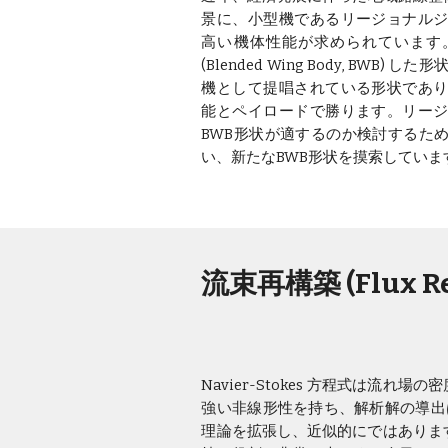
景に、小型機であるリージョナル
高い機体性能が求められています
(Blended Wing Body, BWB
機として提唱されている形状であ
能とペイロードで勝ります。リー
BWB形状が適するのか検討するた
い、新たなBWB形状を摸索していま
流束再構築 (Flux R
Navier-Stokes 方程式は
強い非線形性を持ち、解析解の導出は世界中で
理論を拡張し、近似的にではありますが 