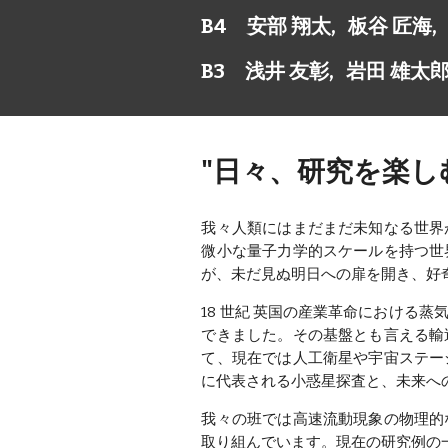
B4 安部 翔太, 板谷 匠海,
B3 浅井 友彰, 岩田 雄太郎
"日々、研究を楽し
我々人類にはまだまだ未知なる世界
微小な量子力学的スケールを持つ世
が、未だ見ぬ明日への扉を開き、好
18 世紀 英国の産業革命における
できました。その基盤とも言える輸
て、現在では人工衛星や宇宙ステー
に代表される小惑星探査と、未来へ
我々の班では高速流動現象の物理的
取り組んでいます。現在の研究例の