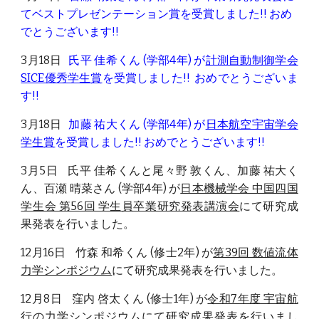
てベストプレゼンテーション賞を受賞しました!! おめ
でとうございます!!
3月18日
氏平 佳希
くん (学部4年) が
計測自動制御学会
SICE優秀学生賞
を受賞しました!!
おめでとうございま
す!!
3月18日
加藤 祐大
くん (学部4年) が
日本航空宇宙学会
学生賞
を受賞しました!! おめでとうございます!!
3月5日 氏平 佳希くんと尾々野 敦くん、加藤 祐大く
ん、百瀬 晴菜さん (学部4年) が
日本機械学会 中国四国
学生会 第56回 学生員卒業研究発表講演会
にて研究成
果発表を行いま
した。
12月16日 竹森 和希くん (修士2年) が
第39回 数値流体
力学シンポジウム
にて研究成果発表を行いました。
12月8日 窪内 啓太くん (修士1年) が
令和7年度 宇宙航
行の力学シンポジウム
にて研究成果発表を行いま
し