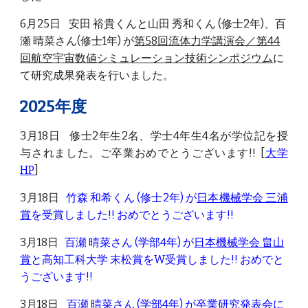
6
月
25
日 安田 裕貴くんと山田 秀和くん (修士
2
年)
、百
瀬 晴菜さん(修士1年)
が
第5
8
回流体力学講演会／第4
4
回航空宇宙数値シミュレーション技術シンポジウム
に
て研究成果発表を行いました。
202
5
年度
3月18日 修士2年生
2
名、学士4年生4名が学位記を授
与されました。ご卒業おめでとうございます!! [
大学
HP
]
3月18日
竹森 和希
くん (修士2年) が
日本機械学会 三浦
賞
を受賞しました!! おめでとうございます!!
3月18日
百瀬 晴菜さ
ん (学部4年) が
日本機械学会 畠山
賞
と高知工科大学 末松賞
をW受賞しました!! おめでと
うございます!!
3月18日
百瀬 晴菜さん
(学部4年) が卒業研究発表会に