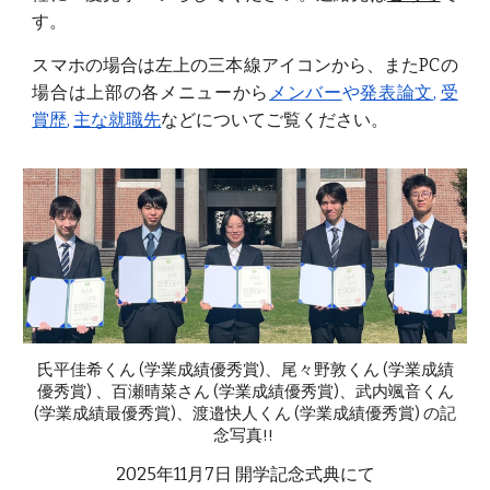
す。
スマホの場合は左上の三本線アイコンから、またPCの
場合は上部の各メニューから
メンバー
や
発表論文
,
受
賞歴
,
主な就職先
などについてご覧ください。
氏平佳希くん (学業成績優秀賞)
、
尾々野敦くん
(学業成績
優秀賞)
、百瀬晴菜さん (学業成績優秀賞)、武内颯音くん
(学業成績最優秀賞)、
渡邉快人くん
(学業成績優秀賞)
の記
念写真!!
2025年11月7日 開学記念式典にて