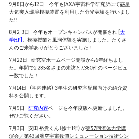
9
月
8
日から1
2
日 今年もJAXA宇宙科学研究所にて
惑星
大気突入環境模擬装置
を利用した分光実験を行いまし
た!!
8月2, 3日 今年もオープンキャンパスが開催され [
大
学HP
]
、模擬授業と
風洞体験
を実施しました。たくさ
んのご来学ありがとうございました！
7月22日 研究室ホームページ開設から6年経ちまし
た。年間で2,285名さまの来訪と7,360件のページビュ
ー数でした！
7月14日 (学内連絡) 3年生の研究室配属向けの紹介資
料を公開します。
7月9日
研究内容
ページを今年度版へ更新しました。
ぜひご覧ください。
7月3日 安田 裕貴くん (修士1年) が
第57回流体力学講
演会／第43回航空宇宙数値シミュレーション技術シン