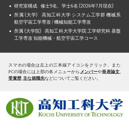
研究室構成 修士9名、学士6名 (2026年7月現在)
所属 (大学) 高知工科大学 システム工学群 機械系
航空宇宙工学専攻 / 機械知能工学専攻
所属 (大学院) 高知工科大学大学院 工学研究科 基盤
工学専攻 知能機械・航空宇宙工学コース
スマホの場合は左上の三本線アイコンをクリック、また
PCの場合には上部の各メニューから
メンバー
や
発表論文
,
受賞歴
,
主な就職先
などについてご覧ください。