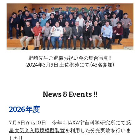
野崎先生ご退職お祝い会の集合写真!!
2024年3月9日 土佐御苑にて (43名参加)
News & Events !!
202
6
年度
7
月
6
日から1
0
日 今年もJAXA宇宙科学研究所にて
惑
星大気突入環境模擬装置
を利用した分光実験を行いま
した!!