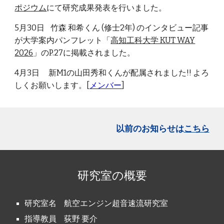
ポジウム
にて研究成果発表を行いました。
5月30日 竹森 和希くん (修士2年) のインタビュー記事
が大学案内パンフレット「
高知工科大学 KUT WAY
2026
」のP.27に掲載されました。
4月3日 新M1の山田秀和くんが配属されました!! よろ
しくお願いします。[
メンバー
]
以前のお知らせは
こちら
研究室の概要
研究室名 航空エンジン超音速流研究室
指導教員 荻野 要介