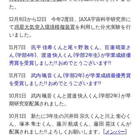
た
。
12月8日から12日 今年2度目、JAXA宇宙科学研究所に
て
惑星大気突入環境模擬装置
を利用した分光実験を行
いま
した
。
11月7日
氏平 佳希
くん
と尾々野 敦くん、百瀬 晴菜さ
ん
(学部4年)、渡邉 快人くん (学部
2年生
) が学業成績優
秀賞を受賞しました!! おめでとうございます!!
11月7日
武内 颯音くん
(学部
2
年) が学業成績最優秀賞
を受賞しました!! おめでとうございます!!
10
月1日
武内 颯音くんと渡邉 快人くん (学部2年) が早
期研究室配属されました。
10
月
1
日 新たに3年生の
川井田 宗久
くんと
川上 奎心
く
ん、
塚本 隼士
くん、藤川 航成くん、藤田 晃汰くんが
配属されました!! よろしくお願いします。[
メンバー
]